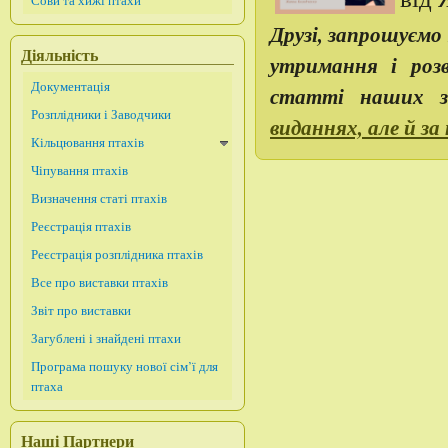
Сови та хижі птахи
Друзі, запрошуємо
Діяльність
утримання і роз
Документація
статті наших з
Розплідники і Заводчики
виданнях, але й за
Кільцювання птахів
Чіпування птахів
Визначення статі птахів
Реєстрація птахів
Реєстрація розплідника птахів
Все про виставки птахів
Звіт про виставки
Загублені і знайдені птахи
Програма пошуку нової сім’ї для
птаха
Наші Партнери