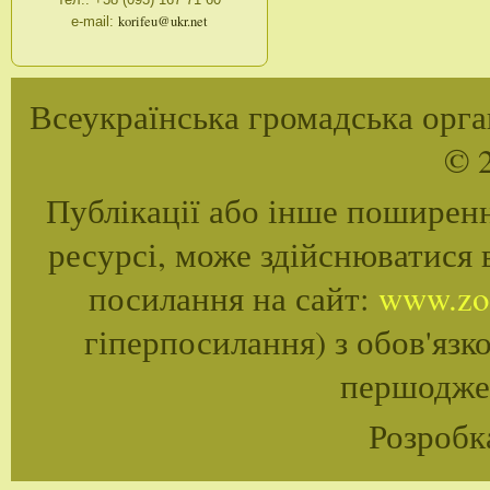
тел.: +38 (093) 167 71 60
korifeu@ukr.net
e-maіl:
Всеукраїнська громадська орган
© 2
Публікації або інше поширенн
ресурсі, може здійснюватися 
посилання на сайт:
www.zoo
гіперпосилання) з обов'язк
першоджер
Розробк