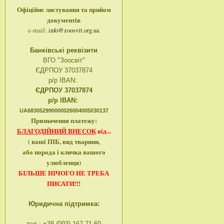
Офіційне листування та прийом
документів
e-mail:
info@zoosvit.org.ua
Банківські реквізити
ВГО "Зоосвіт"
ЄДРПОУ 37037874
р/р IBAN:
ЄДРПОУ 37037874
р/р IBAN:
UA683052990000026004005030137
Призначення платежу:
БЛАГОДІЙНИЙ ВНЕСОК
від...
( ваші ПІБ, вид тварини,
або порода і кличка вашого
улюбленця)
БІЛЬШЕ НІЧОГО НЕ ТРЕБА
ПИСАТИ!!!
Юридична підтримка: