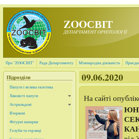
Перейти до основного матеріалу
ZOOСВІТ
ДЕПАРТАМЕНТ ОРНІТОЛОГІЇ
Про "ZOOСВІТ"
Рада Департаменту
Міжнародна діяльність
Приєдна
09.06.2020
Підрозділи
Папуги і велика екзотика
Хвилясті папуги
На сайті опублі
Астрильдові
ЮНИ
В'юркові
СЕ
Фігурні канарки
КА
Голуби та горлиці
від