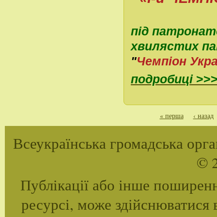
під патронат
хвилястих па
"
Чемпіон Укра
подробиці
>>
Сторінки
« перша
‹ назад
Всеукраїнська громадська орган
© 2
Публікації або інше поширенн
ресурсі, може здійснюватися 