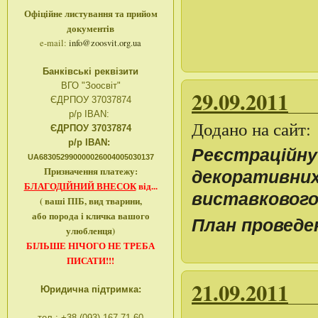
Офіційне листування та прийом
документів
e-mail:
info@zoosvit.org.ua
Банківські реквізити
ВГО "Зоосвіт"
29.09.2011
ЄДРПОУ 37037874
р/р IBAN:
Додано на сайт:
ЄДРПОУ 37037874
р/р IBAN:
Реєстраційну
UA683052990000026004005030137
Призначення платежу:
декоративних 
БЛАГОДІЙНИЙ ВНЕСОК
від...
виставкового
( ваші ПІБ, вид тварини,
або порода і кличка вашого
План проведе
улюбленця)
БІЛЬШЕ НІЧОГО НЕ ТРЕБА
ПИСАТИ!!!
21.09.2011
Юридична підтримка: