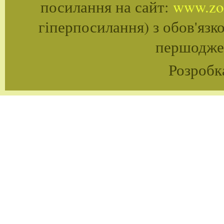
посилання на сайт:
www.zoo
гіперпосилання) з обов'язк
першоджер
Розробк