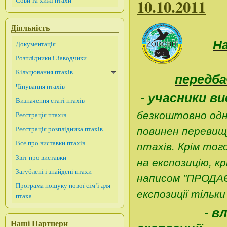
Сови та хижі птахи
10.10.2011
Діяльність
На
Документація
Розплідники і Заводчики
Кільцювання птахів
передба
Чіпування птахів
-
учасники в
Визначення статі птахів
безкоштовно одн
Реєстрація птахів
Реєстрація розплідника птахів
повинен перевищ
Все про виставки птахів
птахів. Крім тог
Звіт про виставки
на експозицію, к
Загублені і знайдені птахи
написом "ПРОДАЄ
Програма пошуку нової сім’ї для
експозиції тільк
птаха
-
вл
Наші Партнери