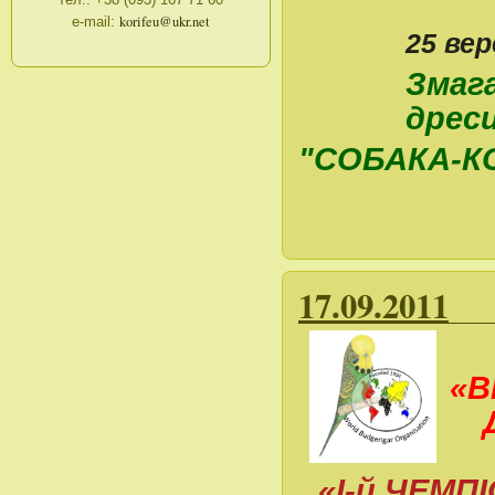
тел.: +38 (093) 167 71 60
korifeu@ukr.net
e-maіl:
25 вер
Змага
дрес
"СОБАКА-
17.09.2011
«В
«І-й ЧЕМ