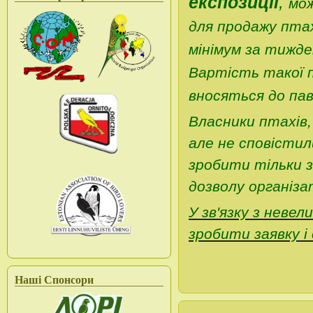
експозиції
,
мож
для продажу птах
мінімум за тижде
Вартість такої п
вносяться до пав
Власники птахів
але не сповістил
зробити тільки з
дозволу організа
У зв'язку з неве
зробити заявку і
Наші Спонсори