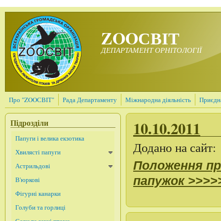
Перейти до основного матеріалу
ZOOСВІТ
ДЕПАРТАМЕНТ ОРНІТОЛОГІЇ
Про "ZOOСВІТ"
Рада Департаменту
Міжнародна діяльність
Приєдна
Підрозділи
10.10.2011
Папуги і велика екзотика
Додано на сайт:
Хвилясті папуги
Положення пр
Астрильдові
папужок >>>>
В'юркові
Фігурні канарки
Голуби та горлиці